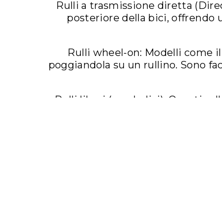
Rulli a trasmissione diretta (Dire
posteriore della bici, offrendo 
Rulli wheel-on: Modelli come i
poggiandola su un rullino. Sono faci
Rulli liberi (parabolici): Questi r
m
ELITE offre una v
Rulli interattivi smart: Modelli co