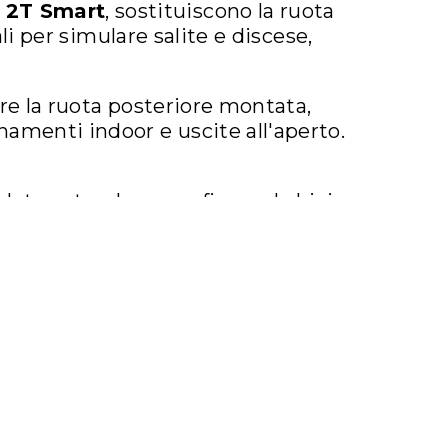
 2T Smart
, sostituiscono la ruota
li per simulare salite e discese,
 la ruota posteriore montata,
namenti indoor e uscite all'aperto. ​
lata naturale senza fissare la bici,
 ​
e di allenamento:​
ori di potenza integrati e possono