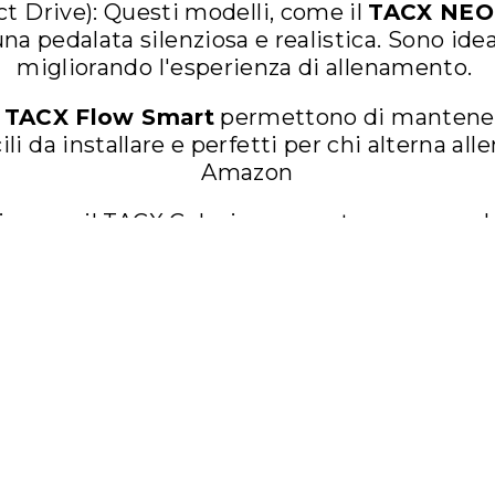
ct Drive): Questi modelli, come il
TACX NEO
una pedalata silenziosa e realistica. Sono idea
migliorando l'esperienza di allenamento. ​
l
TACX Flow Smart
permettono di mantenere
li da installare e perfetti per chi alterna alle
Amazon
ulli, come il TACX Galaxia, consentono una peda
igliorando l'equilibrio e la tecnica di pedalata.
Bike Academy
Rulli ELITE
arietà di rulli progettati per diverse esigenz
me l'
ELITE Direto XR
sono dotati di misurat